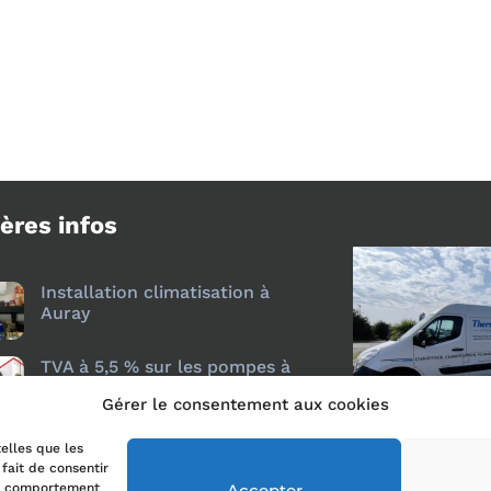
ères infos
Installation climatisation à
Auray
TVA à 5,5 % sur les pompes à
chaleur air/air : ce qui change
Gérer le consentement aux cookies
depuis le 18 juillet 2026
telles que les
fait de consentir
Accepter
le comportement