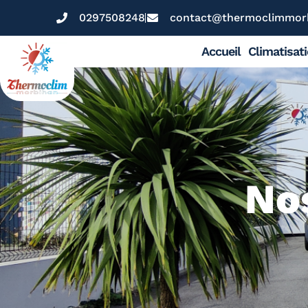
0297508248
contact@thermoclimmorb
Accueil
Climatisat
Nos