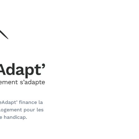
eAdapt’ finance la
 logement pour les
de handicap.