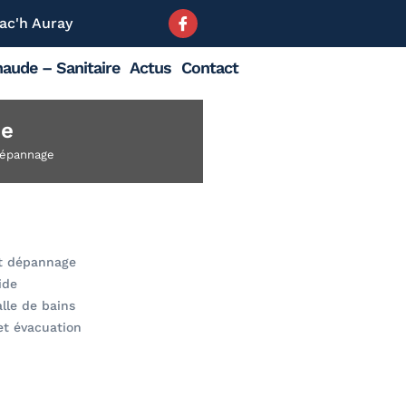
ac'h Auray
aude – Sanitaire
Actus
Contact
ie
 dépannage
et dépannage
ide
lle de bains
et évacuation