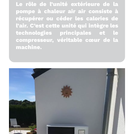
Le rôle de l’unité extérieure de la
pompe à chaleur air air consiste à
récupérer ou céder les calories de
l’air. C’est cette unité qui intègre les
technologies principales et le
compresseur, véritable cœur de la
machine.