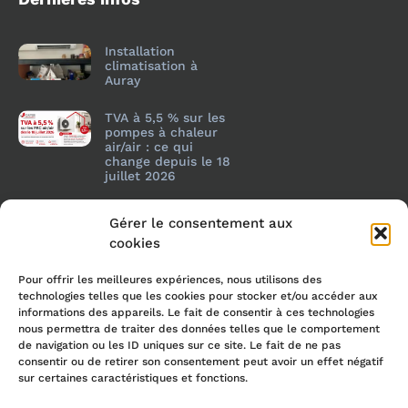
Installation
climatisation à
Auray
TVA à 5,5 % sur les
pompes à chaleur
air/air : ce qui
change depuis le 18
juillet 2026
Gérer le consentement aux
cookies
Pour offrir les meilleures expériences, nous utilisons des
technologies telles que les cookies pour stocker et/ou accéder aux
informations des appareils. Le fait de consentir à ces technologies
nous permettra de traiter des données telles que le comportement
de navigation ou les ID uniques sur ce site. Le fait de ne pas
consentir ou de retirer son consentement peut avoir un effet négatif
sur certaines caractéristiques et fonctions.