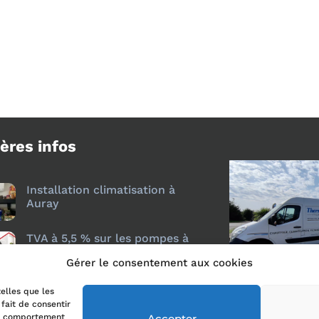
ères infos
Installation climatisation à
Auray
TVA à 5,5 % sur les pompes à
chaleur air/air : ce qui change
Gérer le consentement aux cookies
depuis le 18 juillet 2026
telles que les
fait de consentir
Accepter
le comportement