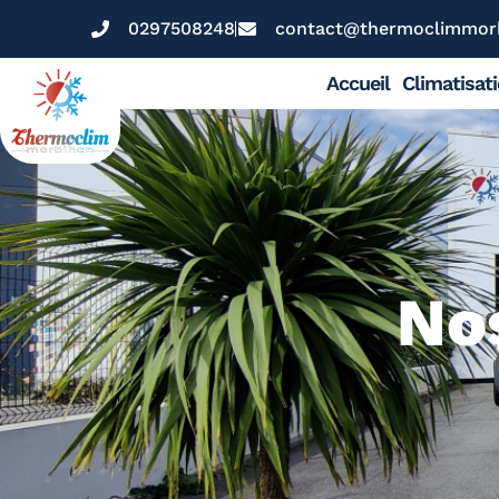
0297508248
contact@thermoclimmorb
Accueil
Climatisat
Nos