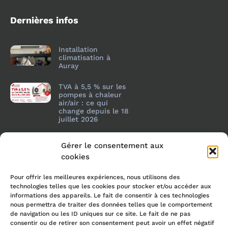
Dernières infos
Installation
climatisation à
Auray
TVA à 5,5 % sur les
pompes à chaleur
air/air : ce qui
change depuis le 18
juillet 2026
Gérer le consentement aux
cookies
Pour offrir les meilleures expériences, nous utilisons des
technologies telles que les cookies pour stocker et/ou accéder aux
informations des appareils. Le fait de consentir à ces technologies
nous permettra de traiter des données telles que le comportement
de navigation ou les ID uniques sur ce site. Le fait de ne pas
consentir ou de retirer son consentement peut avoir un effet négatif