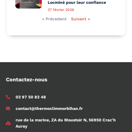
Locminé pour leur confiance
27 février 2026
« Précedent
Suivant »
Contactez-nous
02 97 50 82 48
contact@thermoclimmorbihan.fr
rue de la marine, ZA du Moustoir N, 56950 Crac'h
Auray