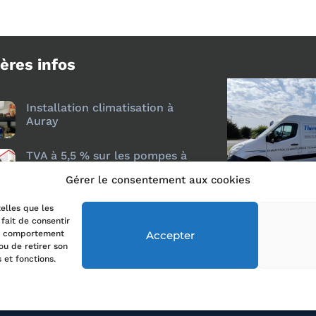
ères infos
Installation climatisation à
Auray
TVA à 5,5 % sur les pompes à
chaleur air/air : ce qui change
Gérer le consentement aux cookies
depuis le 18 juillet 2026
telles que les
fait de consentir
Accepter
le comportement
ou de retirer son
hemoclim Morbihan All Rights Reserved.
 et fonctions.
Création du site : Druid Création
Mentions legales