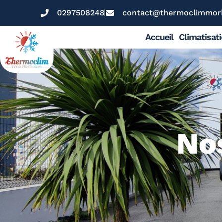
0297508248
contact@thermoclimmorb
Accueil
Climatisat
Nos